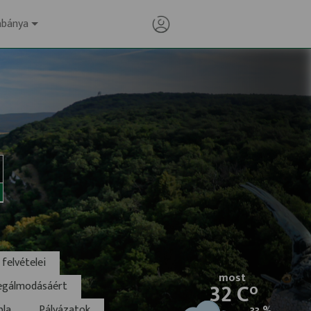
abánya
felvételei
most
32 C°
megálmodásáért
bla
Pályázatok