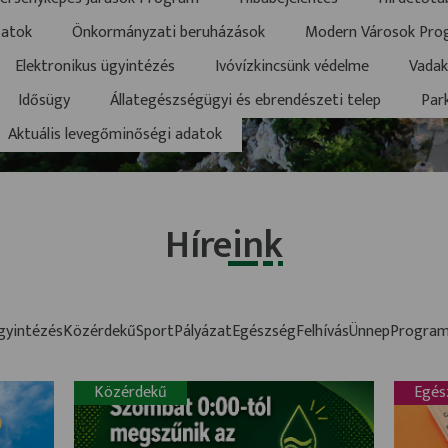
zatok
Önkormányzati beruházások
Modern Városok Pro
Elektronikus ügyintézés
Ivóvízkincsünk védelme
Vadak
Idősügy
Állategészségügyi és ebrendészeti telep
Par
Aktuális levegőminőségi adatok
Híreink
gyintézés
Közérdekű
Sport
Pályázat
Egészség
Felhívás
Ünnep
Program
Közérdekű
Egés