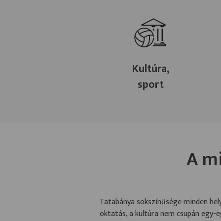
Kultúra,
sport
A m
Tatabánya sokszínűsége minden helyi
oktatás, a kultúra nem csupán egy-e