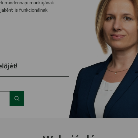
rek mindennapi munkájának
aként is funkcionálnak.
lőjét!