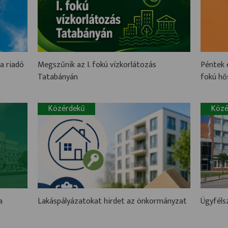
a riadó
Megszűnik az I. fokú vízkorlátozás
Péntek é
Tatabányán
fokú hő
Közérdekű
Közé
a
Lakáspályázatokat hirdet az önkormányzat
Ügyféls