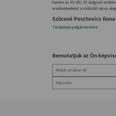
hanem az itt élő, itt dolgozó embe
eredményeként a működő város alapj
Szücsné Posztovics Ilona
Tatabánya polgármestere
Bemutatjuk az Ön képvise
Melyik utcában él?