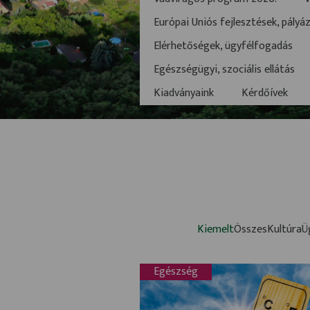
Európai Uniós fejlesztések, pályá
Elérhetőségek, ügyfélfogadás
Egészségügyi, szociális ellátás
Kiadványaink
Kérdőívek
Kiemelt
Összes
Kultúra
Ü
Egészség