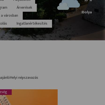
33 %
hőmérsék
gram
Árverések
Ibolya
 a városban
kolás
Ingatlanértékesítés
ajánló
Helyi népszavazás
zség