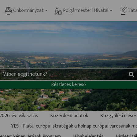
Önkormányzat
Polgármesteri Hivatal
Tat
Részletes kereső
2026. évi választás
Közérdekű adatok
Közgyűlési ülések 
YES - Fiatal európai stratégák a holnap európai városának 
ersenyképes Járások Program
Hibabejelentés
Hirdetőtá