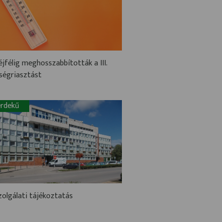
jfélig meghosszabbították a III.
ségriasztást
rdekű
zolgálati tájékoztatás