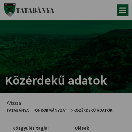
Ugrás a fő tartalomhoz
TATABÁNYA
Közérdekű adatok
Vissza
TATABÁNYA
ÖNKORMÁNYZAT
KÖZÉRDEKŰ ADATOK
Közgyűlés tagjai
Ülések