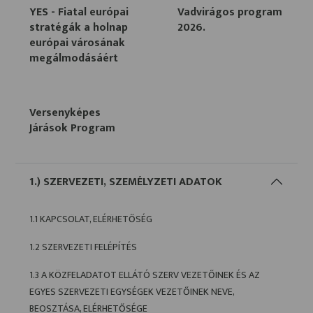
YES - Fiatal európai
Vadvirágos program
stratégák a holnap
2026.
európai városának
megálmodásáért
Versenyképes
Járások Program
1.) SZERVEZETI, SZEMÉLYZETI ADATOK
1.1 KAPCSOLAT, ELÉRHETŐSÉG
1.2 SZERVEZETI FELÉPÍTÉS
1.3 A KÖZFELADATOT ELLÁTÓ SZERV VEZETŐINEK ÉS AZ
EGYES SZERVEZETI EGYSÉGEK VEZETŐINEK NEVE,
BEOSZTÁSA, ELÉRHETŐSÉGE