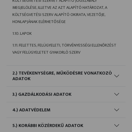
KÖLTSÉGVETÉSI SZERVET ALAPÍTÓ JOGSZABÁLY
MEGJELÖLÉSE, ILLETVE AZ AZT ALAPÍTÓ HATÁROZAT, A
KÖLTSÉGVETÉSI SZERV ALAPÍTÓ OKIRATA, VEZETŐJE,
HONLAPJÁNAK ELÉRHETŐSÉGE
1.10. LAPOK
1.11. FELETTES, FELÜGYELETI, TÖRVÉNYESSÉGI ELLENŐRZÉST
VAGY FELÜGYELETET GYAKORLÓ SZERV
2.) TEVÉKENYSÉGRE, MŰKÖDÉSRE VONATKOZÓ
ADATOK
3.) GAZDÁLKODÁSI ADATOK
4.) ADATVÉDELEM
5.) KORÁBBI KÖZÉRDEKŰ ADATOK