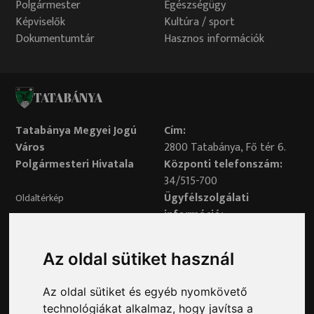
Polgármester
Egészségügy
Képviselők
Kultúra / sport
Dokumentumtár
Hasznos információk
TATABÁNYA
Tatabánya Megyei Jogú
Cím:
Város
2800 Tatabánya, Fő tér 6.
Polgármesteri Hivatala
Központi telefonszám:
34/515-700
Ügyfélszolgálati
Oldaltérkép
információ:
34/515-730
Impresszum
Véleményvonal:
Az oldal sütiket használ
34/515-799
Adatvédelem
Az oldal sütiket és egyéb nyomkövető
Adatvédelmi tisztviselő elérhetősége:
technológiákat alkalmaz, hogy javítsa a
adatvedelem@ph.tatabanya.hu