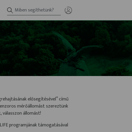
rehajtásának elősegítésével” című
szenzoros mérőállomást szereztünk
, válasszon állomást!
ó LIFE programjának támogatásával