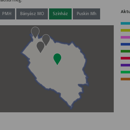
valósul meg.
Aktu
PMH
Bányász MO
Színház
Puskin Mh