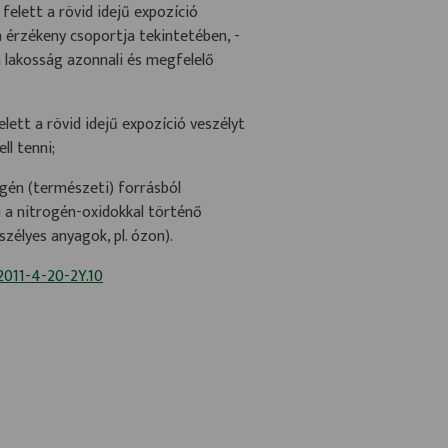
felett a rövid idejű expozíció
 érzékeny csoportja tekintetében, -
a lakosság azonnali és megfelelő
lett a rövid idejű expozíció veszélyt
ll tenni;
gén (természeti) forrásból
n a nitrogén-oxidokkal történő
zélyes anyagok, pl. ózon).
/2011-4-20-2Y.10