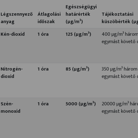
Egészségügyi
Légszennyező
Átlagolási
határérték
Tájékoztatási
anyag
időszak
(µg/m³)
küszöbérték (µ
Kén-dioxid
1 óra
125 (µg/m³)
400 µg/m³ háro
egymást követő 
Nitrogén-
1 óra
85 (µg/m³)
350 µg/m³ három
dioxid
egymást követő 
Szén-
1 óra
5000 (µg/m³)
20000 µg/m³ há
monoxid
egymást követő 