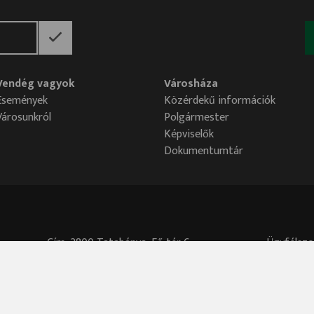
Vendég vagyok
Városháza
Események
Közérdekű információk
Városunkról
Polgármester
Képviselők
Dokumentumtár
Cím: 2800 Tatabánya, Fő tér 6.
Ügyfélszo
Központi telefonszám: 34/515-700
Akadálymentesítési nyilatkozat
Adatvédelmi tisztviselő elérhetősége:
adatved