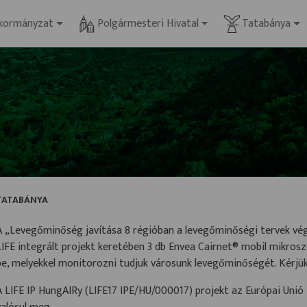
kormányzat
Polgármesteri Hivatal
Tatabánya
TATABÁNYA
A „Levegőminőség javítása 8 régióban a levegőminőségi tervek vég
LIFE integrált projekt keretében 3 db Envea Cairnet® mobil mikro
be, melyekkel monitorozni tudjuk városunk levegőminőségét. Kérjük
A LIFE IP HungAIRy (LIFE17 IPE/HU/000017) projekt az Európai Uni