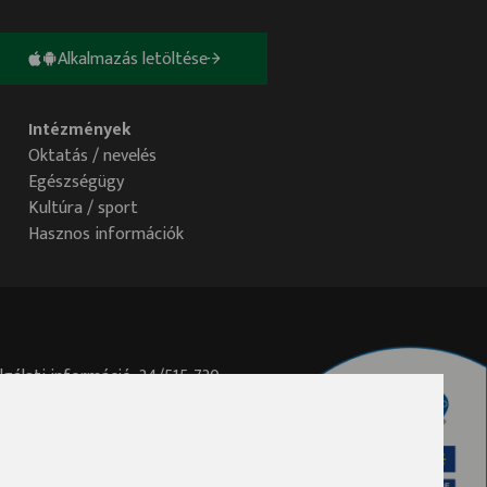
Alkalmazás letöltése
Intézmények
Oktatás / nevelés
Egészségügy
Kultúra / sport
Hasznos információk
lgálati információ: 34/515-730
elem@ph.tatabanya.hu