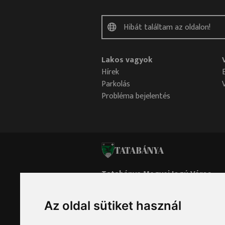
Lakos vagyok
Hírek
Parkolás
Probléma bejelentés
TATABÁNYA
Tatabánya Megyei Jogú Város
Polgármesteri Hivatala
Az oldal sütiket használ
Oldaltérkép
Impresszum
Adatvédelem
Sütik