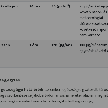
Szálló por
24 óra
50 (µg/m³)
75 µg/m³ két eg
követő napon, és
meteorológiai
előrejelzések sze
következő napon 
nem várható
Ózon
1 óra
120 (µg/m³)
180 µg/m³ három
egymást követő 
Megjegyzés
egészségügyi határérték:
az emberi egészségre gyakorolt káros
vagy csökkentése céljából, a tudományos ismeretek alapján meghat
egészségkárosodást nem okozó levegőterheltség szintje;