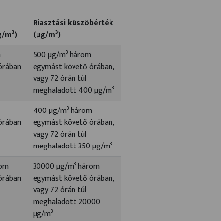
Riasztási küszöbérték
g/m³)
(µg/m³)
m
500 µg/m³ három
órában
egymást követő órában,
vagy 72 órán túl
meghaladott 400 µg/m³
400 µg/m³ három
órában
egymást követő órában,
vagy 72 órán túl
meghaladott 350 µg/m³
rom
30000 µg/m³ három
órában
egymást követő órában,
vagy 72 órán túl
meghaladott 20000
µg/m³