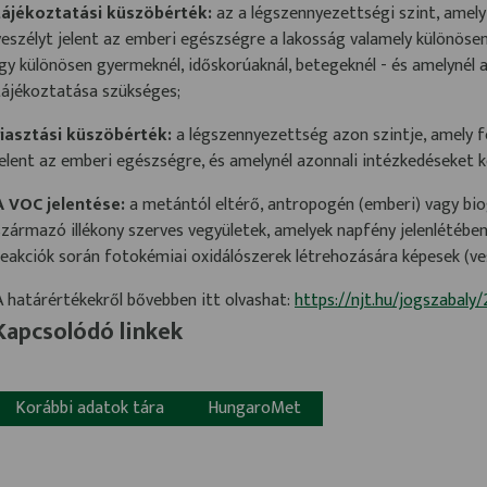
tájékoztatási küszöbérték:
az a légszennyezettségi szint, amely 
veszélyt jelent az emberi egészségre a lakosság valamely különösen
így különösen gyermeknél, időskorúaknál, betegeknél - és amelynél 
tájékoztatása szükséges;
riasztási küszöbérték:
a légszennyezettség azon szintje, amely fe
jelent az emberi egészségre, és amelynél azonnali intézkedéseket ke
A VOC jelentése:
a metántól eltérő, antropogén (emberi) vagy bio
származó illékony szerves vegyületek, amelyek napfény jelenlétébe
reakciók során fotokémiai oxidálószerek létrehozására képesek (ves
A határértékekről bővebben itt olvashat:
https://njt.hu/jogszabaly
Kapcsolódó linkek
Korábbi adatok tára
HungaroMet