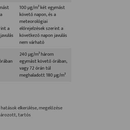
ymást
100 µg/m³ két egymást
 a
követő napon, és a
meteorológiai
rint a
előrejelzések szerint a
javulás
következő napon javulás
nem várható
240 µg/m³ három
órában
egymást követő órában,
vagy 72 órán túl
meghaladott 180 µg/m³
 hatások elkerülése, megelőzése
ározott, tartós