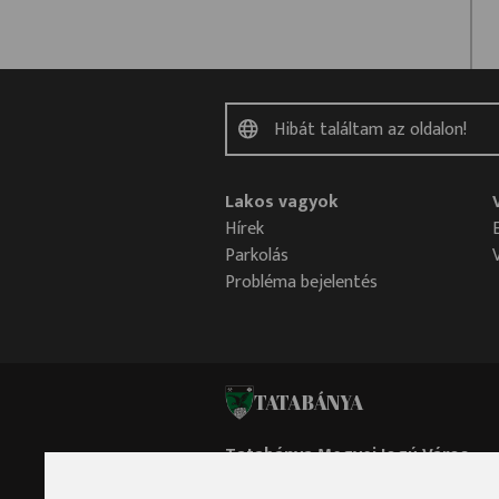
Lakos vagyok
Hírek
Parkolás
Probléma bejelentés
TATABÁNYA
Tatabánya Megyei Jogú Város
Polgármesteri Hivatala