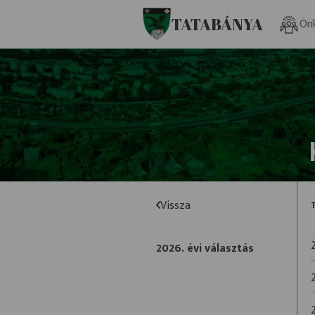
Ugrás a fő tartalomhoz
TATABÁNYA
Ön
Vissza
2026. évi választás