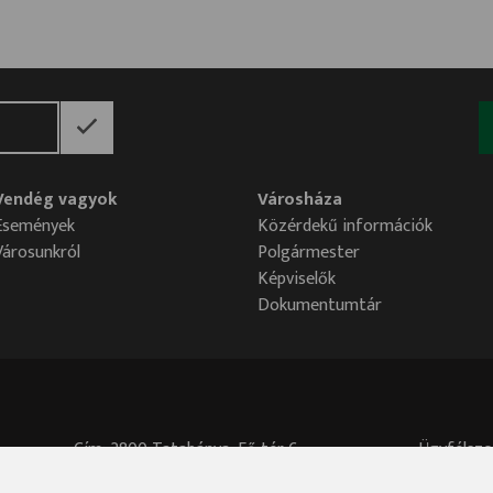
Vendég vagyok
Városháza
Események
Közérdekű információk
Városunkról
Polgármester
Képviselők
Dokumentumtár
Cím: 2800 Tatabánya, Fő tér 6.
Ügyfélszo
Központi telefonszám: 34/515-700