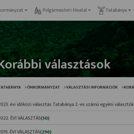
kormányzat
Polgármesteri Hivatal
Tatabánya
Korábbi választások
TATABÁNYA
ÖNKORMÁNYZAT
VÁLASZTÁSI INFORMÁCIÓK
KORÁ
2023. évi időközi választás Tatabánya 2.-es számú egyéni választó
2022. ÉVI VÁLASZTÁS
(50)
2019. ÉVI VÁLASZTÁS
(296)