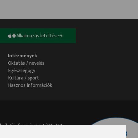
Alkalmazás letöltése
Intézmények
Oktatás / nevelés
Egészségügy
Kultúra / sport
Hasznos információk
lgálati információ: 34/515-730