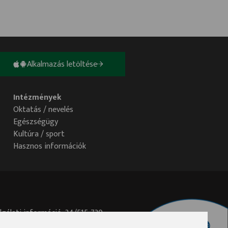
Alkalmazás letöltése
Intézmények
Oktatás / nevelés
Egészségügy
Kultúra / sport
Hasznos információk
lgálati információ: 34/515-730