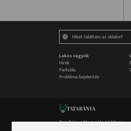
Lakos vagyok
Hírek
Parkolás
Probléma bejelentés
TATABÁNYA
Tatabánya Megyei Jogú Város
Polgármesteri Hivatala