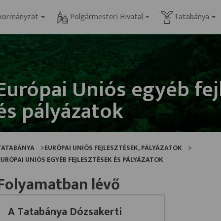
kormányzat
Polgármesteri Hivatal
Tatabánya
Európai Uniós egyéb fej
és pályázatok
TATABÁNYA
EURÓPAI UNIÓS FEJLESZTÉSEK, PÁLYÁZATOK
EURÓPAI UNIÓS EGYÉB FEJLESZTÉSEK ÉS PÁLYÁZATOK
Folyamatban lévő
A Tatabánya Dózsakerti