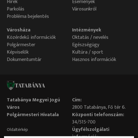
Hírek
Események
Parkolás
Városunkról
Probléma bejelentés
Városháza
Intézmények
Közérdekű információk
Oktatás / nevelés
Polgármester
Egészségügy
Képviselők
Kultúra / sport
Dokumentumtár
Hasznos információk
TATABÁNYA
Tatabánya Megyei Jogú
Cím:
Város
2800 Tatabánya, Fő tér 6.
Polgármesteri Hivatala
Központi telefonszám:
34/515-700
Ügyfélszolgálati
Oldaltérkép
információ: