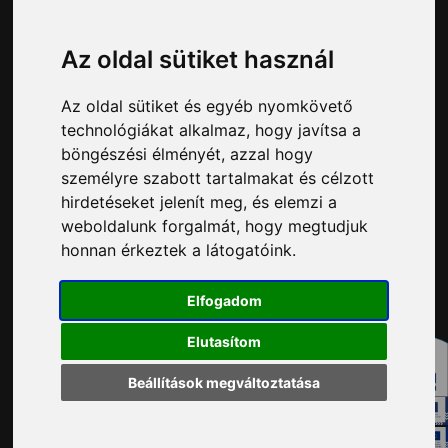
34/515-730
Impresszum
Véleményvonal:
Az oldal sütiket használ
34/515-799
Adatvédelem
Az oldal sütiket és egyéb nyomkövető
Adatvédelmi tisztviselő elérhetősége:
technológiákat alkalmaz, hogy javítsa a
adatvedelem@ph.tatabanya.hu
böngészési élményét, azzal hogy
Minden jog fenntartva © 2026 Tatabánya
személyre szabott tartalmakat és célzott
hirdetéseket jelenít meg, és elemzi a
weboldalunk forgalmát, hogy megtudjuk
honnan érkeztek a látogatóink.
Elfogadom
Elutasítom
Beállítások megváltoztatása