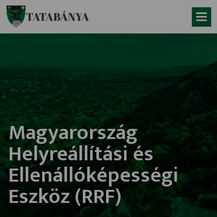
Ugrás a fő tartalomhoz
TATABÁNYA
Magyarország
Helyreállítási és
Ellenállóképességi
Eszköz (RRF)