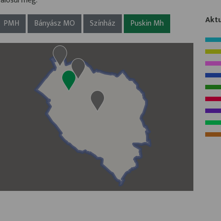
valósul meg.
Aktu
PMH
Bányász MO
Színház
Puskin Mh