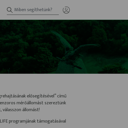
rehajtásának elősegítésével” című
szenzoros mérőállomást szereztünk
, válasszon állomást!
ó LIFE programjának támogatásával