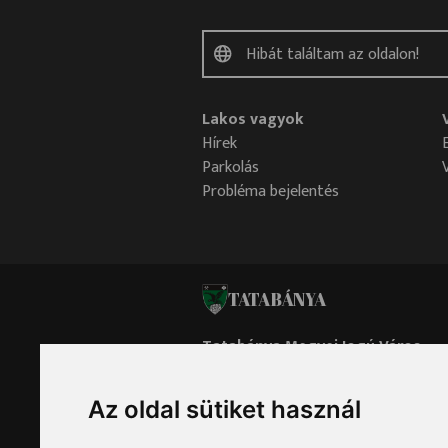
Lakos vagyok
Hírek
Parkolás
Probléma bejelentés
TATABÁNYA
Tatabánya Megyei Jogú Város
Polgármesteri Hivatala
Az oldal sütiket használ
Oldaltérkép
Impresszum
Adatvédelem
Sütik