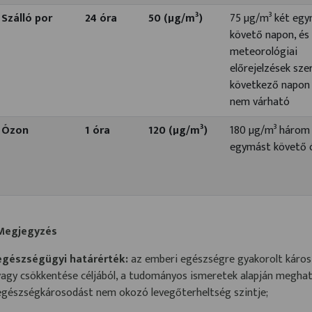
Szálló por
24 óra
50 (µg/m³)
75 µg/m³ két eg
követő napon, és
meteorológiai
előrejelzések sze
következő napon 
nem várható
Ózon
1 óra
120 (µg/m³)
180 µg/m³ három
egymást követő 
Megjegyzés
egészségügyi határérték:
az emberi egészségre gyakorolt káros
vagy csökkentése céljából, a tudományos ismeretek alapján meghat
egészségkárosodást nem okozó levegőterheltség szintje;