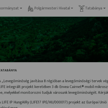
kormányzat
Polgármesteri Hivatal
Tatabánya
TATABÁNYA
A „Levegőminőség javítása 8 régióban a levegőminőségi tervek vég
LIFE integrált projekt keretében 3 db Envea Cairnet® mobil mikro
be, melyekkel monitorozni tudjuk városunk levegőminőségét. Kérjük
A LIFE IP HungAIRy (LIFE17 IPE/HU/000017) projekt az Európai Uni