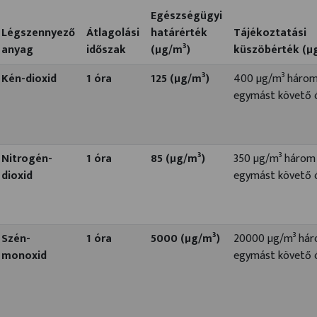
Egészségügyi
Légszennyező
Átlagolási
határérték
Tájékoztatási
anyag
időszak
(µg/m³)
küszöbérték (µ
Kén-dioxid
1 óra
125 (µg/m³)
400 µg/m³ háro
egymást követő 
Nitrogén-
1 óra
85 (µg/m³)
350 µg/m³ három
dioxid
egymást követő 
Szén-
1 óra
5000 (µg/m³)
20000 µg/m³ há
monoxid
egymást követő 