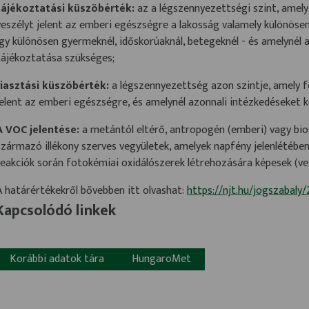
tájékoztatási küszöbérték:
az a légszennyezettségi szint, amely 
veszélyt jelent az emberi egészségre a lakosság valamely különösen
így különösen gyermeknél, időskorúaknál, betegeknél - és amelynél 
tájékoztatása szükséges;
riasztási küszöbérték:
a légszennyezettség azon szintje, amely fe
jelent az emberi egészségre, és amelynél azonnali intézkedéseket ke
A VOC jelentése:
a metántól eltérő, antropogén (emberi) vagy bio
származó illékony szerves vegyületek, amelyek napfény jelenlétébe
reakciók során fotokémiai oxidálószerek létrehozására képesek (ves
A határértékekről bővebben itt olvashat:
https://njt.hu/jogszabaly
Kapcsolódó linkek
Korábbi adatok tára
HungaroMet