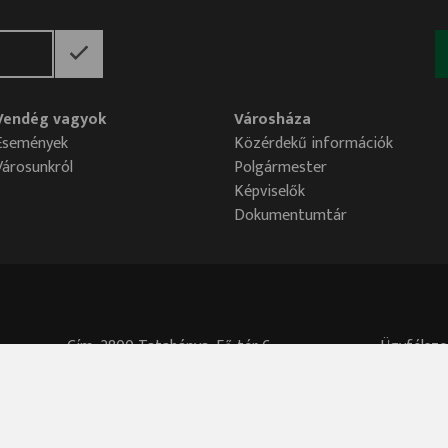
Vendég vagyok
Városháza
Események
Közérdekű információk
Városunkról
Polgármester
Képviselők
Dokumentumtár
Cím: 2800 Tatabánya, Fő tér 6.
Ügyfélszo
Központi telefonszám: 34/515-700
Akadálymentesítési nyilatkozat
Adatvédelmi tisztviselő elérhetősége:
adatved