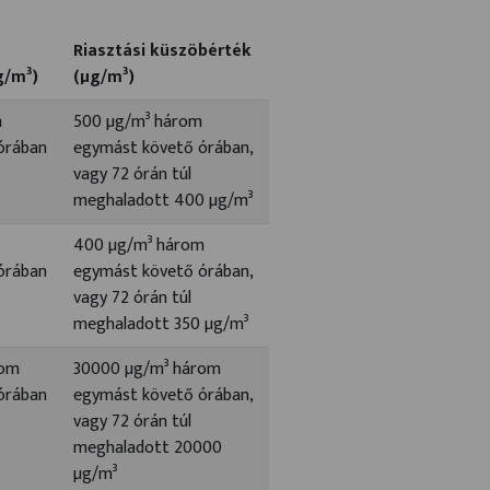
Riasztási küszöbérték
g/m³)
(µg/m³)
m
500 µg/m³ három
órában
egymást követő órában,
vagy 72 órán túl
meghaladott 400 µg/m³
400 µg/m³ három
órában
egymást követő órában,
vagy 72 órán túl
meghaladott 350 µg/m³
rom
30000 µg/m³ három
órában
egymást követő órában,
vagy 72 órán túl
meghaladott 20000
µg/m³