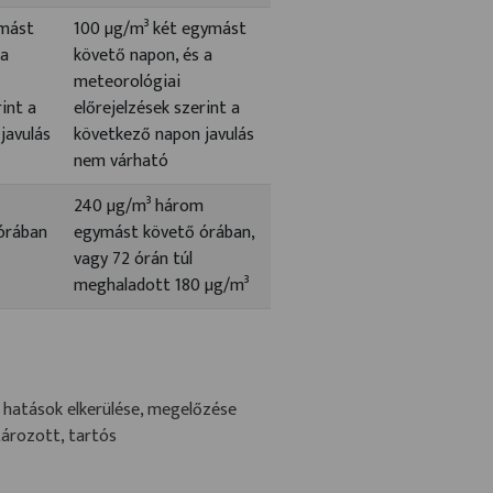
ymást
100 µg/m³ két egymást
 a
követő napon, és a
meteorológiai
rint a
előrejelzések szerint a
javulás
következő napon javulás
nem várható
240 µg/m³ három
órában
egymást követő órában,
vagy 72 órán túl
meghaladott 180 µg/m³
 hatások elkerülése, megelőzése
ározott, tartós