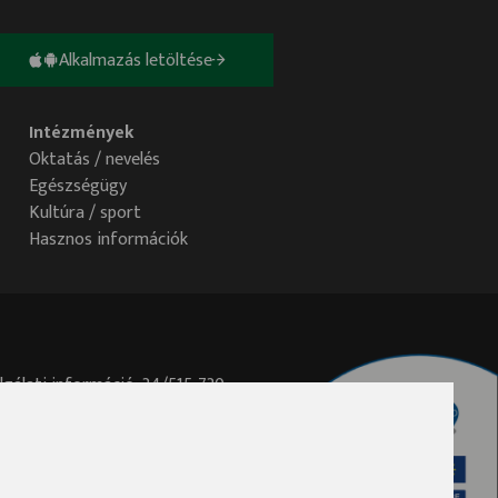
Alkalmazás letöltése
Intézmények
Oktatás / nevelés
Egészségügy
Kultúra / sport
Hasznos információk
lgálati információ: 34/515-730
elem@ph.tatabanya.hu