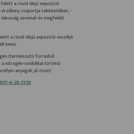
felett a rövid idejű expozíció
 érzékeny csoportja tekintetében, -
a lakosság azonnali és megfelelő
lett a rövid idejű expozíció veszélyt
ll tenni;
gén (természeti) forrásból
n a nitrogén-oxidokkal történő
zélyes anyagok, pl. ózon).
/2011-4-20-2Y.10