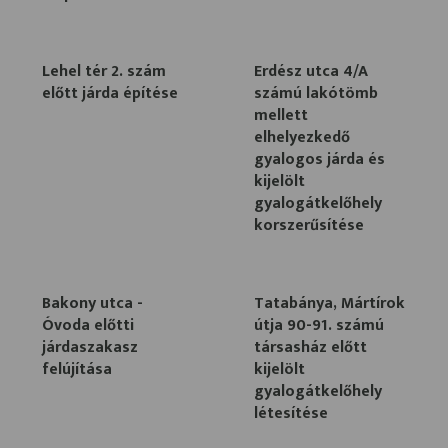
Lehel tér 2. szám
Erdész utca 4/A
előtt járda építése
számú lakótömb
mellett
elhelyezkedő
gyalogos járda és
kijelölt
gyalogátkelőhely
korszerűsítése
Bakony utca -
Tatabánya, Mártírok
Óvoda előtti
útja 90-91. számú
járdaszakasz
társasház előtt
felújítása
kijelölt
gyalogátkelőhely
létesítése