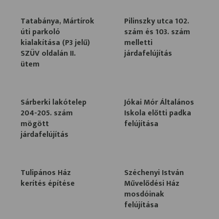
Tatabánya, Mártírok
Pilinszky utca 102.
úti parkoló
szám és 103. szám
kialakítása (P3 jelű)
melletti
SZÜV oldalán II.
járdafelújítás
ütem
Sárberki lakótelep
Jókai Mór Általános
204-205. szám
Iskola előtti padka
mögött
felújítása
járdafelújítás
Tulipános Ház
Széchenyi István
kerítés építése
Művelődési Ház
mosdóinak
felújítása