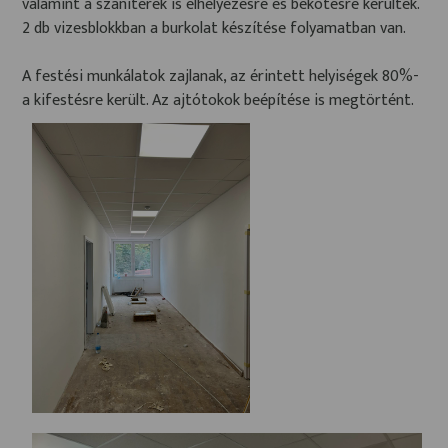
valamint a szaniterek is elhelyezésre és bekötésre kerültek.
2 db vizesblokkban a burkolat készítése folyamatban van.
A festési munkálatok zajlanak, az érintett helyiségek 80%-
a kifestésre került. Az ajtótokok beépítése is megtörtént.