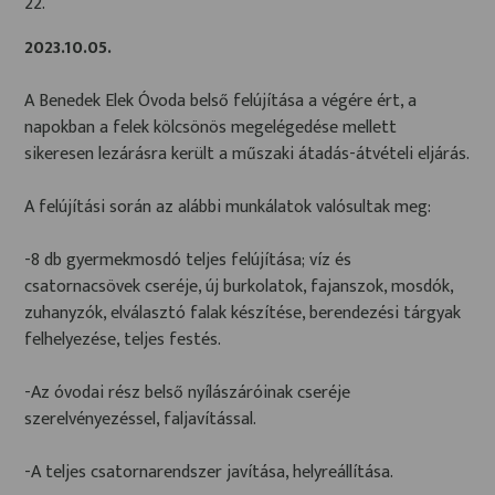
22.
2023.10.05.
A Benedek Elek Óvoda belső felújítása a végére ért, a
napokban a felek kölcsönös megelégedése mellett
sikeresen lezárásra került a műszaki átadás-átvételi eljárás.
A felújítási során az alábbi munkálatok valósultak meg:
-8 db gyermekmosdó teljes felújítása; víz és
csatornacsövek cseréje, új burkolatok, fajanszok, mosdók,
zuhanyzók, elválasztó falak készítése, berendezési tárgyak
felhelyezése, teljes festés.
-Az óvodai rész belső nyílászáróinak cseréje
szerelvényezéssel, faljavítással.
-A teljes csatornarendszer javítása, helyreállítása.