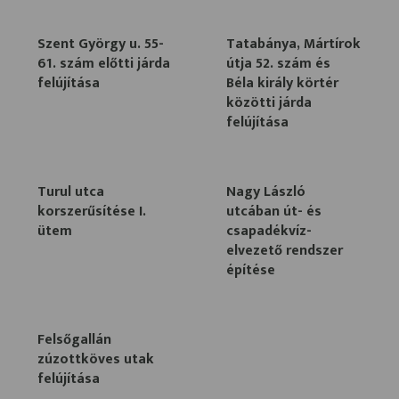
Szent György u. 55-
Tatabánya, Mártírok
61. szám előtti járda
útja 52. szám és
felújítása
Béla király körtér
közötti járda
felújítása
Turul utca
Nagy László
korszerűsítése I.
utcában út- és
ütem
csapadékvíz-
elvezető rendszer
építése
Felsőgallán
zúzottköves utak
felújítása