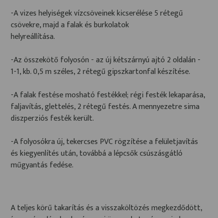
-A vizes helyiségek vízcsöveinek kicserélése 5 rétegű
csövekre, majd a falak és burkolatok
helyreállítása.
-Az összekötő folyosón - az új kétszárnyú ajtó 2 oldalán -
1-1, kb. 0,5 m széles, 2 rétegű gipszkartonfal készítése.
-A falak festése mosható festékkel; régi festék lekaparása,
faljavítás, glettelés, 2 rétegű festés. A mennyezetre sima
diszperziós festék került.
-A folyosókra új, tekercses PVC rögzítése a felületjavítás
és kiegyenlítés után, továbbá a lépcsők csúszásgátló
műgyantás fedése.
A teljes körű takarítás és a visszaköltözés megkezdődött,