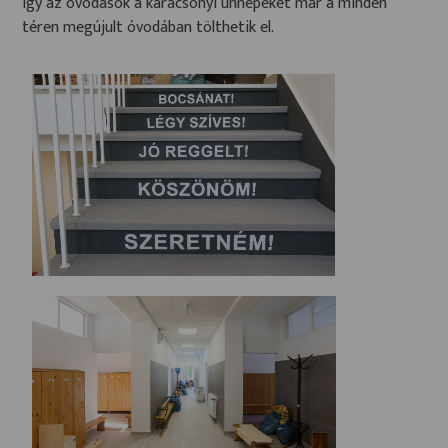
így az óvodások a karácsonyi ünnepeket már a minden
téren megújult óvodában tölthetik el.