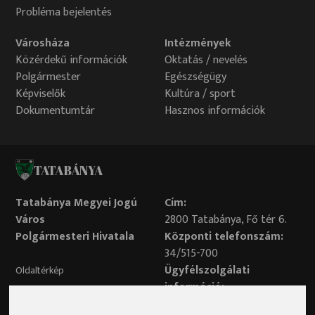
Probléma bejelentés
Városháza
Intézmények
Közérdekű információk
Oktatás / nevelés
Polgármester
Egészségügy
Képviselők
Kultúra / sport
Dokumentumtár
Hasznos információk
TATABÁNYA
Tatabánya Megyei Jogú
Cím:
Város
2800 Tatabánya, Fő tér 6.
Polgármesteri Hivatala
Központi telefonszám:
34/515-700
Ügyfélszolgálati
Oldaltérkép
információ:
34/515-730
Impresszum