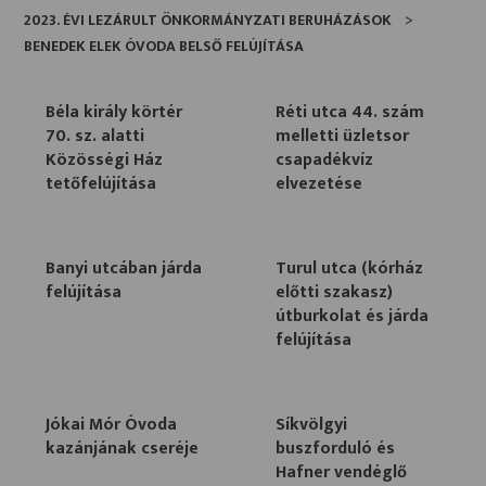
2023. ÉVI LEZÁRULT ÖNKORMÁNYZATI BERUHÁZÁSOK
BENEDEK ELEK ÓVODA BELSŐ FELÚJÍTÁSA
Béla király körtér
Réti utca 44. szám
70. sz. alatti
melletti üzletsor
Közösségi Ház
csapadékvíz
tetőfelújítása
elvezetése
Banyi utcában járda
Turul utca (kórház
felújítása
előtti szakasz)
útburkolat és járda
felújítása
Jókai Mór Óvoda
Síkvölgyi
kazánjának cseréje
buszforduló és
Hafner vendéglő