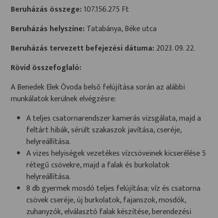
Beruházás összege:
107.156.275 Ft
Beruházás helyszíne:
Tatabánya, Béke utca
Beruházás tervezett befejezési dátuma:
2023. 09. 22.
Rövid összefoglaló:
A Benedek Elek Óvoda belső felújítása során az alábbi
munkálatok kerülnek elvégzésre:
A teljes csatornarendszer kamerás vizsgálata, majd a
feltárt hibák, sérült szakaszok javítása, cseréje,
helyreállítása.
A vizes helyiségek vezetékes vízcsöveinek kicserélése 5
rétegű csövekre, majd a falak és burkolatok
helyreállítása.
8 db gyermek mosdó teljes felújítása; víz és csatorna
csövek cseréje, új burkolatok, fajanszok, mosdók,
zuhanyzók, elválasztó falak készítése, berendezési