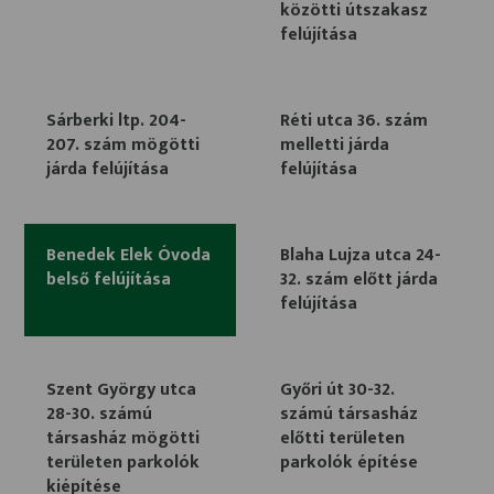
közötti útszakasz
felújítása
Sárberki ltp. 204-
Réti utca 36. szám
207. szám mögötti
melletti járda
járda felújítása
felújítása
Benedek Elek Óvoda
Blaha Lujza utca 24-
belső felújítása
32. szám előtt járda
felújítása
Szent György utca
Győri út 30-32.
28-30. számú
számú társasház
társasház mögötti
előtti területen
területen parkolók
parkolók építése
kiépítése