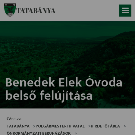
Ugrás a fő tartalomhoz
TATABÁNYA
Benedek Elek Óvoda
belső felújítása
Vissza
TATABÁNYA
POLGÁRMESTERI HIVATAL
HIRDETŐTÁBLA
ÖNKORMÁNYZATI BERUHÁZÁSOK