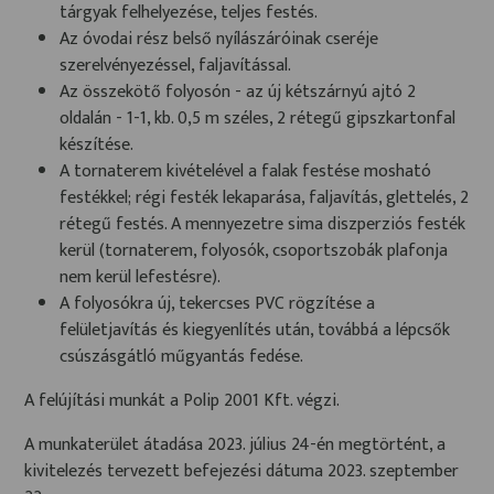
tárgyak felhelyezése, teljes festés.
Az óvodai rész belső nyílászáróinak cseréje
szerelvényezéssel, faljavítással.
Az összekötő folyosón - az új kétszárnyú ajtó 2
oldalán - 1-1, kb. 0,5 m széles, 2 rétegű gipszkartonfal
készítése.
A tornaterem kivételével a falak festése mosható
festékkel; régi festék lekaparása, faljavítás, glettelés, 2
rétegű festés. A mennyezetre sima diszperziós festék
kerül (tornaterem, folyosók, csoportszobák plafonja
nem kerül lefestésre).
A folyosókra új, tekercses PVC rögzítése a
felületjavítás és kiegyenlítés után, továbbá a lépcsők
csúszásgátló műgyantás fedése.
A felújítási munkát a Polip 2001 Kft. végzi.
A munkaterület átadása 2023. július 24-én megtörtént, a
kivitelezés tervezett befejezési dátuma 2023. szeptember