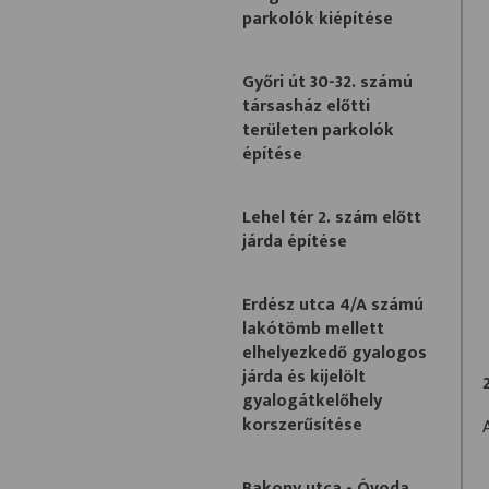
parkolók kiépítése
Győri út 30-32. számú
társasház előtti
területen parkolók
építése
Lehel tér 2. szám előtt
járda építése
Erdész utca 4/A számú
lakótömb mellett
elhelyezkedő gyalogos
járda és kijelölt
gyalogátkelőhely
korszerűsítése
Bakony utca - Óvoda