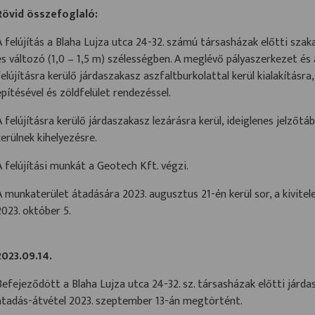
Rövid összefoglaló:
A felújítás a Blaha Lujza utca 24-32. számú társasházak előtti sz
és változó (1,0 – 1,5 m) szélességben. A meglévő pályaszerkezet és 
felújításra kerülő járdaszakasz aszfaltburkolattal kerül kialakításr
építésével és zöldfelület rendezéssel.
A felújításra kerülő járdaszakasz lezárásra kerül, ideiglenes jelzőtáb
kerülnek kihelyezésre.
A felújítási munkát a Geotech Kft. végzi.
A munkaterület átadására 2023. augusztus 21-én kerül sor, a kivite
2023. október 5.
2023.09.14.
Befejeződött a Blaha Lujza utca 24-32. sz. társasházak előtti járda
átadás-átvétel 2023. szeptember 13-án megtörtént.