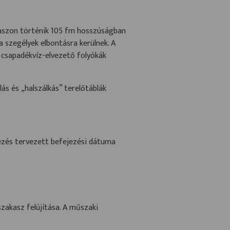
akaszon történik 105 fm hosszúságban
a szegélyek elbontásra kerülnek. A
a, csapadékvíz-elvezető folyókák
lás és „halszálkás” terelőtáblák
lezés tervezett befejezési dátuma
szakasz felújítása. A műszaki