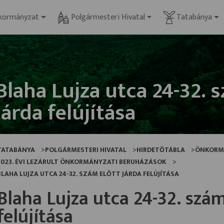
kormányzat
Polgármesteri Hivatal
Tatabánya
Blaha Lujza utca 24-32. 
járda felújítása
TATABÁNYA
POLGÁRMESTERI HIVATAL
HIRDETŐTÁBLA
ÖNKORM
2023. ÉVI LEZÁRULT ÖNKORMÁNYZATI BERUHÁZÁSOK
BLAHA LUJZA UTCA 24-32. SZÁM ELŐTT JÁRDA FELÚJÍTÁSA
Blaha Lujza utca 24-32. szám
felújítása