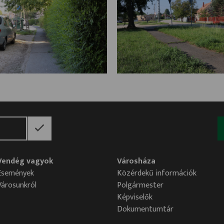
Vendég vagyok
Városháza
Események
Közérdekű információk
Városunkról
Polgármester
Képviselők
Dokumentumtár