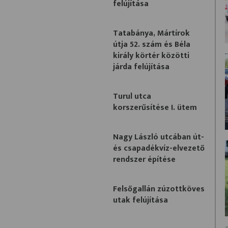
felújítása
Tatabánya, Mártírok
útja 52. szám és Béla
király körtér közötti
járda felújítása
Turul utca
korszerűsítése I. ütem
Nagy László utcában út-
és csapadékvíz-elvezető
rendszer építése
Felsőgallán zúzottköves
utak felújítása