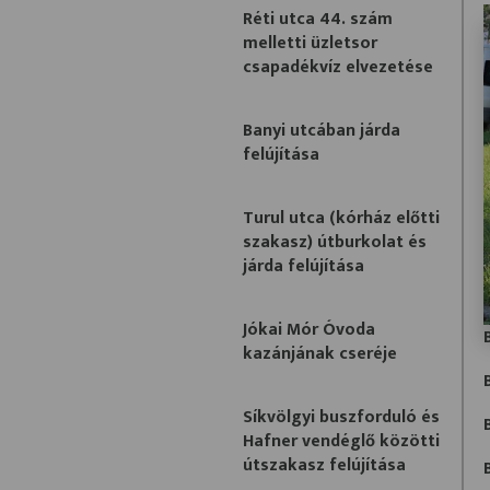
Réti utca 44. szám
melletti üzletsor
csapadékvíz elvezetése
Banyi utcában járda
felújítása
Turul utca (kórház előtti
szakasz) útburkolat és
járda felújítása
Jókai Mór Óvoda
kazánjának cseréje
Síkvölgyi buszforduló és
Hafner vendéglő közötti
útszakasz felújítása