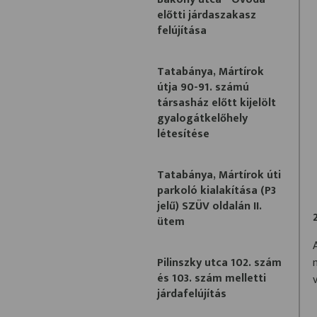
előtti járdaszakasz
felújítása
Tatabánya, Mártírok
útja 90-91. számú
társasház előtt kijelölt
gyalogátkelőhely
létesítése
Tatabánya, Mártírok úti
parkoló kialakítása (P3
jelű) SZÜV oldalán II.
ütem
Pilinszky utca 102. szám
és 103. szám melletti
járdafelújítás