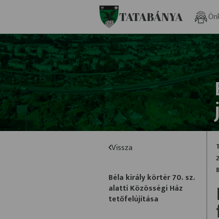
Ugrás a fő tartalomhoz
TATABÁNYA
Ön
Vissza
Béla király körtér 70. sz.
alatti Közösségi Ház
tetőfelújítása