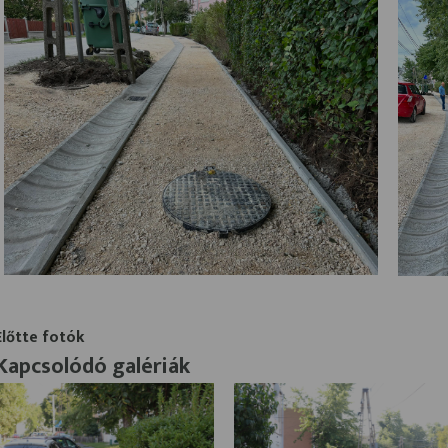
Előtte fotók
Kapcsolódó galériák