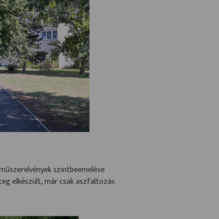
özműszerelvények szintbeemelése
teg elkészült, már csak aszfaltozás